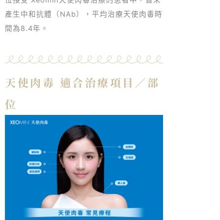
產生中和抗體（NAb），平均治療天使肉毒時
間為8.4年。
天使肉毒 適合治療項目／部
位