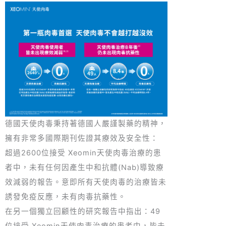
德國天使肉毒秉持著德國人嚴謹製藥的精神，
擁有非常多國際期刊佐證其療效及安全性：
超過2600位接受 Xeomin天使肉毒治療的患
者中，未有任何因產生中和抗體(Nab)導致療
效減弱的報告。意即所有天使肉毒的治療皆未
誘發免疫反應，未有肉毒抗藥性。
在另一個獨立回顧性的研究報告中指出：49
位接受 Xeomin天使肉毒治療的患者中，皆未