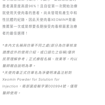
患者滿意度高達96%！且自從第一次開始治療
就使用天使肉毒的患者，尚未發現有產生中和
性抗體的紀錄，因此天使肉毒XEOMIN
®
是最
推薦第一次或是想要長期接受肉毒桿菌素治療
者的最佳選擇！
*本內文名稱與仿單不同之處(部分為仿單核准
適應症外的使用介紹，或口語化之俗稱)僅供
民眾理解參考；正式療程名稱、效果等，均以
醫師親自說明為準。
*天使肉毒正式仿單名為淨優明凍晶注射劑
Xeomin Powder for Solution for
Injection，衛部菌疫輸字第000994號，僅限
醫師使用。