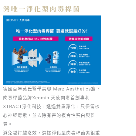
灣唯一淨化型肉毒桿菌
德國百年莫氏醫學美容 Merz Aesthetics旗下
肉毒桿菌品牌Xeomin 天使肉毒首創專利
XTRACT淨化科技，透過雙重淨化，只保留核
心神經毒素，並去除有害的複合性蛋白與雜
質。
避免越打越沒效，選擇淨化型肉毒桿菌素很重