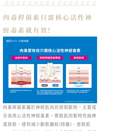
肉毒桿菌素只需核心活性神
經毒素就有效!
肉毒桿菌素屬於神經肌肉訊號阻斷劑，主要成
分為核心活性神經毒素，導致肌肉暫時性麻痺
或放鬆，達到減少動態皺紋(除皺)、放鬆肌