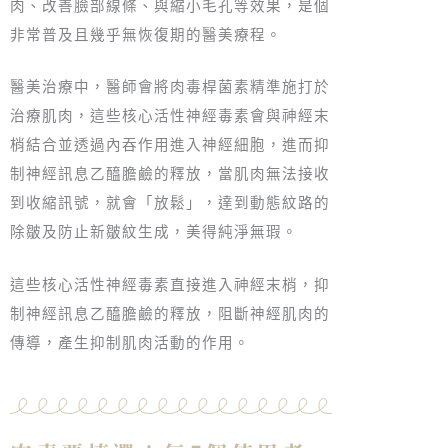
肉、改善臉部線條、與縮小毛孔等效果，是個
非常普及且幾乎無恢復期的醫美療程。
醫美治療中，醫師會將肉毒桿菌素精準施打於
治療肌肉，這些核心活性神經毒素會與神經末
梢結合並透過內吞作用進入神經細胞，進而抑
制神經訊息乙醯膽鹼的釋放，當肌肉無法接收
到收縮訊號，就會「放鬆」，達到動態紋路的
除皺及防止新皺紋生成，美得純淨無瑕。
這些核心活性神經毒素直接進入神經末梢，抑
制神經訊息乙醯膽鹼的釋放，阻斷神經肌肉的
傳導，產生抑制肌肉活動的作用。