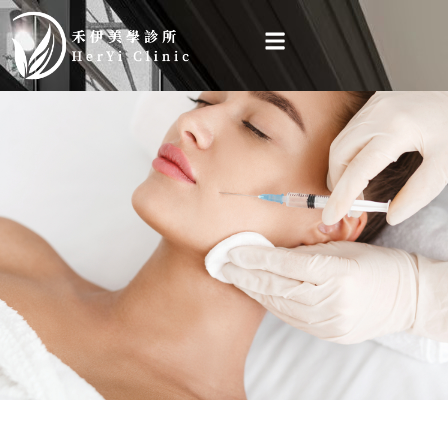
跳
至
主
要
內
容
不走冤枉路，第一次就打對！