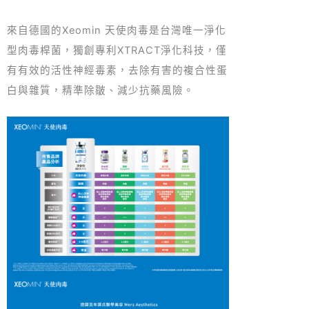
來自德國的Xeomin 天使肉毒是台灣唯一淨化
型肉毒桿菌，獨創專利XTRACT淨化科技，僅
有有效的活性神經毒素，去除有害的複合性蛋
白與雜質，精準除皺、減少抗藥風險。