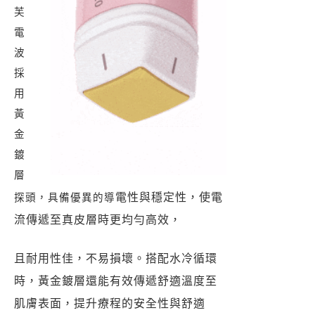
芙
電
波
採
用
黃
金
鍍
層
電性與穩定性，使電
探頭，具備優異的導
流傳遞至真皮層時更均勻高效，
且耐用性佳，不易損壞。搭配水冷循環
時，黃金鍍層還能有效傳遞舒適溫度至
肌膚表面，提升療程的安全性與舒適