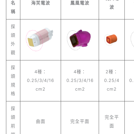
名
海芙電波
鳳凰電波
波
稱
探
頭
外
觀
探
4種：
4種：
2種：
頭
0.25/3/4/16
0.25/3/4/16
0.25/4
0
規
cm2
cm2
cm2
格
探
頭
完全平
曲面
完全平面
前
面