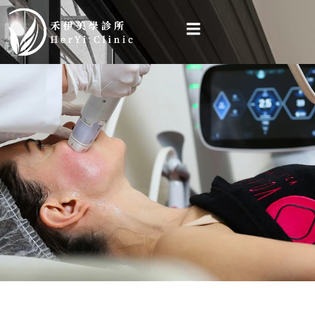
跳
至
主
要
內
容
VOLNEWMER