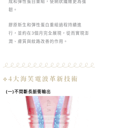
成和彈性蛋白重組，使網狀纖維更為強
韌。
膠原新生和彈性蛋白重組過程持續進
行，並約在3個月完全展現，從而實現澎
潤、膚質與紋路改善的作用。
⟡4大海芙電波革新技術
(一)不間斷長脈衝輸出