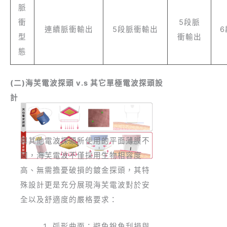
脈
衝
5段脈
連續脈衝輸出
5段脈衝輸出
型
衝輸出
態
(二)海芙電波探頭 v.s 其它單極電波探頭設
計
與其他電波探頭所使用的平面薄膜不
同，海芙電波不僅採用生物相容度
高、無需擔憂破損的鍍金探頭，其特
殊設計更是充分展現海芙電波對於安
全以及舒適度的嚴格要求：
弧形曲面：避免銳角刮損與