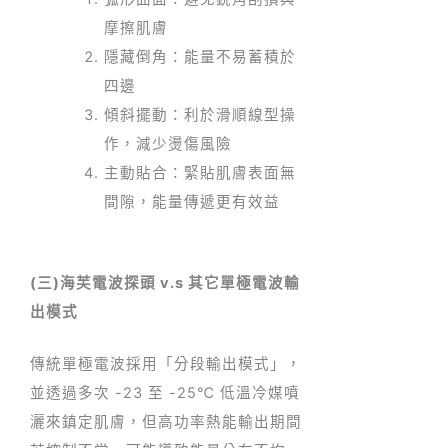
摩擦肌膚
隱藏倒角：能量不易蓄積於
四邊
傾斜擺動：利於滑順線型操
作，減少燙傷風險
主動貼合：緊貼肌膚表面無
間隙，能量傳遞更有效益
(三)海芙電波探頭 v.s 其它單極電波輸
出模式
傳統單極電波採用「分段輸出模式」，
並透過多次 -23 至 -25℃ 低溫冷媒噴
灑來鎮定肌膚，但高功率熱能輸出期間