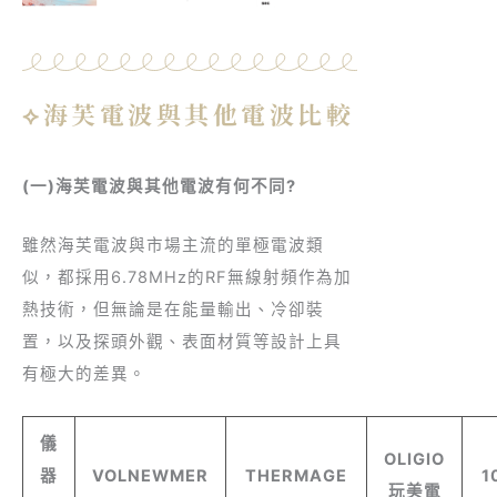
⟡海芙電波與其他電波比較
(一)海芙電波與其他電波有何不同?
雖然海芙電波與市場主流的單極電波類
似，都採用6.78MHz的RF無線射頻作為加
熱技術，但無論是在能量輸出、冷卻裝
置，以及探頭外觀、表面材質等設計上具
有極大的差異。
儀
OLIGIO
器
VOLNEWMER
THERMAGE
1
玩美電