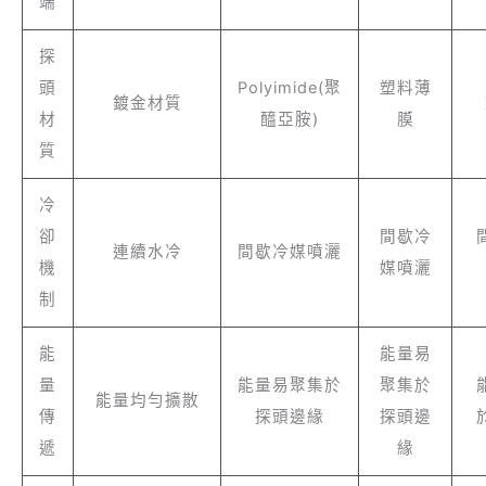
端
探
頭
Polyimide(聚
塑料薄
鍍金材質
材
醯亞胺)
膜
質
冷
卻
間歇冷
連續水冷
間歇冷媒噴灑
機
媒噴灑
制
能
能量易
量
能量易聚集於
聚集於
能量均勻擴散
傳
探頭邊緣
探頭邊
遞
緣