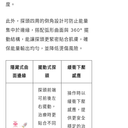
度。
此外，探頭四周的倒角設計可防止能量
集中於邊緣，搭配弧形曲面與 360° 擺
動結構，能讓探頭更緊密貼合肌膚，確
保能量輸出均勻，並降低燙傷風險。
隱藏式曲
擺動式探
緩衝下壓
面邊緣
頭
感應
探頭前端
操作時以
可前後左
緩衝下壓
右擺動，
感應，提
治療時更
供更安全
貼合不同
穩定的治