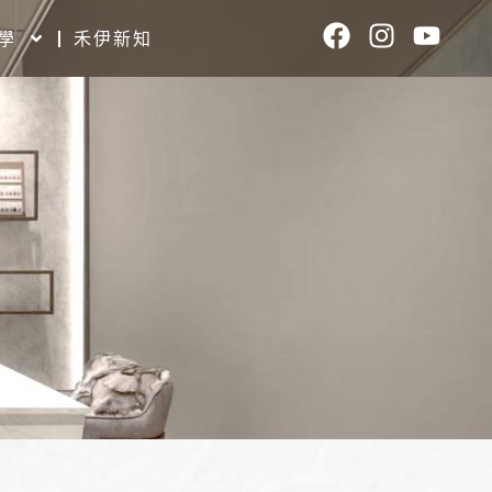
F
I
Y
學
禾伊新知
a
n
o
c
s
u
e
t
t
b
a
u
o
g
b
o
r
e
k
a
m