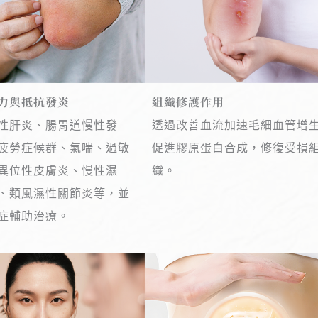
力與抵抗發炎
組織修護作用
性肝炎、腸胃道慢性發
透過改善血流加速毛細血管增
疲勞症候群、氣喘、過敏
促進膠原蛋白合成，修復受損
異位性皮膚炎、慢性濕
織。
、類風濕性關節炎等，並
症輔助治療。