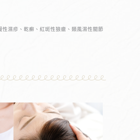
慢性濕疹、乾癬、紅斑性狼瘡、類風濕性關節