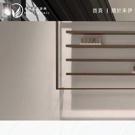
跳
首頁
關於禾伊
至
主
要
內
容