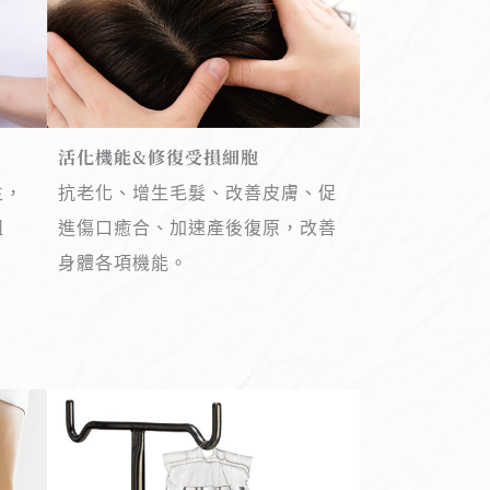
活化機能&修復受損細胞
生，
抗老化、增生毛髮、改善皮膚、促
組
進傷口癒合、加速產後復原，改善
身體各項機能。