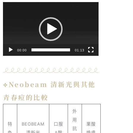
視
訊
播
放
器
00:00
01:13
⟡Neobeam 清新光與其他
青春痘的比較
外
用
特
BEOBEAM
口服
果酸
抗
色
清新光
A酸
煥膚