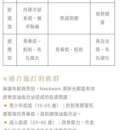
舒
內建冷卻
高舒適
適
系統，幾
熱感明顯
度
度
乎無痛
適
青春痘、
美白淡
應
粉刺、毛
青春痘、粉刺
斑、毛
症
孔粗大
孔細化
⟡適合施打的族群
無論年齡與性別，Neobeam 清新光都能有效
改善因油脂分泌造成的肌膚問題：
青少年痘痘（15–25 歲）：針對賀爾蒙旺
盛導致的青春痘，溫和調理油脂分泌。
成人痘痘（25–40 歲）：改善壓力、作息