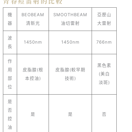
青春痘雷射的比較
機
BEOBEAM
SMOOTHBEAM
亞歷山
器
清新光
油切雷射
大雷射
波
1450nm
1450nm
766nm
長
作
黑色素
用
皮脂腺(根
皮脂腺(較早期
(美白
部
本控油)
技術)
淡斑)
位
是
否
是
是
否
控
油