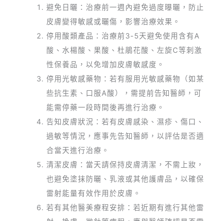
避免日曬：治療前一週內避免過度曝曬，防止
皮膚變得敏感或曬傷，影響治療效果。
停用酸類產品：治療前3-5天避免使用含有A
酸、水楊酸、果酸、杜鵑花酸、左旋C等刺激
性保養品，以免增加皮膚敏感度。
停用光敏感藥物：若有服用光敏感藥物（如某
些抗生素、口服A酸），需提前告知醫師，可
能需停藥一段時間後再進行治療。
告知皮膚狀況：若有皮膚感染、濕疹、傷口、
過敏等情況，應事先告知醫師，以評估是否適
合當天進行治療。
清潔皮膚：當天請保持皮膚清潔，不需上妝，
也避免塗抹防曬、乳液或其他護膚品，以確保
雷射能量有效作用於皮膚。
若有其他醫美療程安排：若近期有進行其他雷