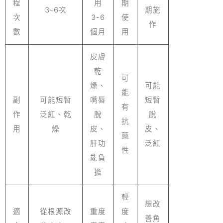
程
用
期
3-6次
期施
次
3-6
使
作
數
個月
用
皮膚
乾
可
燥、
可能
能
副
可能短暫
嘴唇
短暫
有
作
泛紅、乾
脫
脫
抗
用
燥
皮、
皮、
藥
肝功
泛紅
性
能負
擔
輕
想改
適
從根源改
重度
度
善角