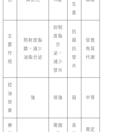
生
素
抑制
抗
主
皮脂
照射皮脂
菌
促進
要
分
腺，減少
抗
角質
作
泌，
油脂分泌
發
代謝
用
減少
炎
發炎
控
油
強
很強
弱
中等
效
果
療
需服
長
需定