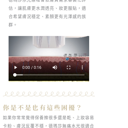
德瑪莎水光療程會依膚質需求客製化評
估，讓肌膚更水潤透亮、妝更服貼，適
合希望膚況穩定、素顏更有光澤感的族
群。
你是不是也有這些困擾？
如果你常常覺得保養擦很多還是乾、上妝容易
卡粉、膚況反覆不穩，德瑪莎無痛水光很適合