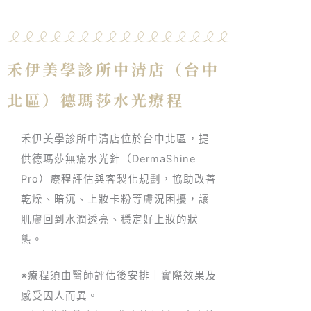
禾伊美學診所中清店（台中
北區）德瑪莎水光療程
禾伊美學診所中清店位於台中北區，提
供德瑪莎無痛水光針（DermaShine
Pro）療程評估與客製化規劃，協助改善
乾燥、暗沉、上妝卡粉等膚況困擾，讓
肌膚回到水潤透亮、穩定好上妝的狀
態。
※療程須由醫師評估後安排｜實際效果及
感受因人而異。