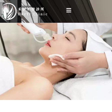
跳
至
主
要
內
容
乾燥、脫屑、上妝卡粉？