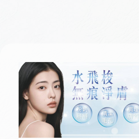
水飛
梭
儀器美容 >
醫學護膚