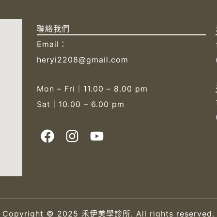
聯絡我們
Email：
heryi2208@gmail.com
Mon – Fri｜11.00 – 8.00 pm
Sat｜10.00 – 6.00 pm
F
I
Y
a
n
o
c
s
u
e
t
t
b
a
u
o
g
b
o
r
e
Copyright © 2025 禾伊美學診所. All rights reserved.