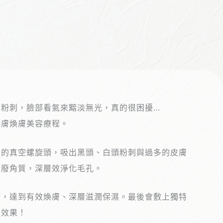
多粉刺，臉部看氣來黯淡無光，真的很困擾…
活膚煥膚美容療程。
利的真空螺旋頭，吸出黑頭、白頭粉刺與過多的皮膚
老廢角質，深層效淨化毛孔。
液，達到有效煥膚、深層滋潤保濕。最後會敷上獨特
濕效果！