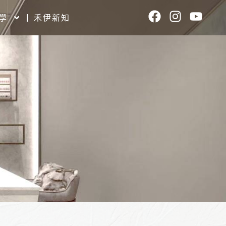
F
I
Y
學
禾伊新知
a
n
o
c
s
u
e
t
t
b
a
u
o
g
b
o
r
e
k
a
m