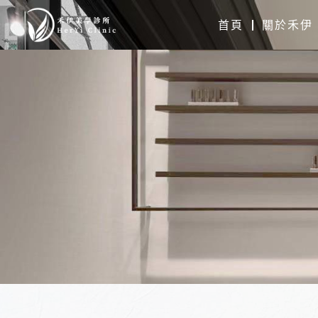
跳
首頁
關於禾伊
至
主
要
內
容