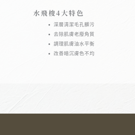
水飛梭4大特色
深層清潔毛孔髒污
去除肌膚老廢角質
調理肌膚油水平衡
改善暗沉膚色不均