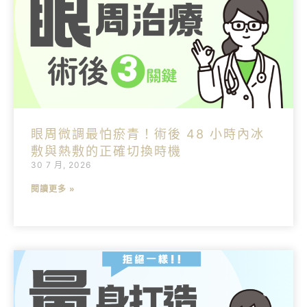
眼周微調最怕瘀青！術後 48 小時內冰
敷與熱敷的正確切換時機
30 7 月, 2026
閱讀更多 »