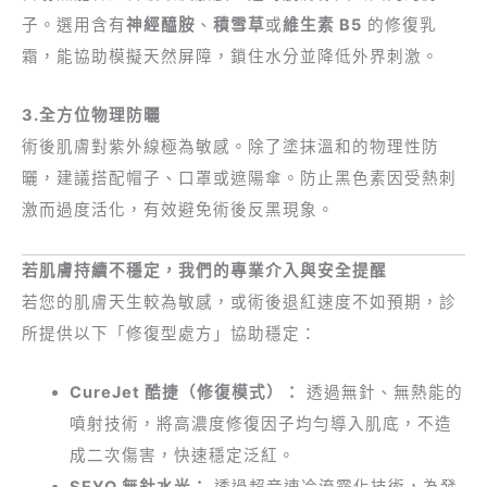
子。選用含有
神經醯胺
、
積雪草
或
維生素 B5
的修復乳
霜，能協助模擬天然屏障，鎖住水分並降低外界刺激。
3.全方位物理防曬
術後肌膚對紫外線極為敏感。除了塗抹溫和的物理性防
曬，建議搭配帽子、口罩或遮陽傘。防止黑色素因受熱刺
激而過度活化，有效避免術後反黑現象。
若肌膚持續不穩定，我們的專業介入與安全提醒
若您的肌膚天生較為敏感，或術後退紅速度不如預期，診
所提供以下「修復型處方」協助穩定：
CureJet 酷捷（修復模式）：
透過無針、無熱能的
噴射技術，將高濃度修復因子均勻導入肌底，不造
成二次傷害，快速穩定泛紅。