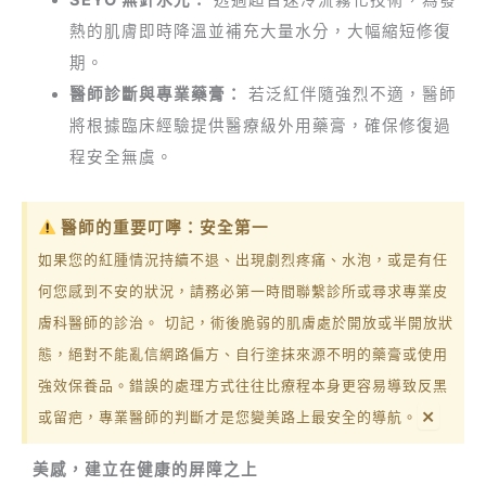
SEYO 無針水光：
透過超音速冷流霧化技術，為發
熱的肌膚即時降溫並補充大量水分，大幅縮短修復
期。
醫師診斷與專業藥膏：
若泛紅伴隨強烈不適，醫師
將根據臨床經驗提供醫療級外用藥膏，確保修復過
程安全無虞。
醫師的重要叮嚀：安全第一
如果您的紅腫情況持續不退、出現劇烈疼痛、水泡，或是有任
何您感到不安的狀況，請務必第一時間聯繫診所或尋求專業皮
膚科醫師的診治。 切記，術後脆弱的肌膚處於開放或半開放狀
態，絕對不能亂信網路偏方、自行塗抹來源不明的藥膏或使用
強效保養品。錯誤的處理方式往往比療程本身更容易導致反黑
×
或留疤，專業醫師的判斷才是您變美路上最安全的導航。
美感，建立在健康的屏障之上