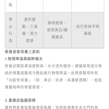
點
禁
激烈運
撕除脫屑、
止
動、三溫
自行塗抹不明
使用美白/酸
行
暖、用力
藥膏
類產品
為
揉搓
術後居家保養三原則
1.物理降溫與純粹補水
術後初期肌膚溫度較高，水分流失極快。建議使用成分單
純的噴霧或醫用冷敷貼進行物理降溫。此時請暫停所有
「功能性保養」（如：美白、抗老、高濃度酒精），給肌
膚最純粹的修復環境。
2.重建皮脂膜屏障
雷射熱能會短暫破壞皮脂膜，這時肌膚像失去大門的房