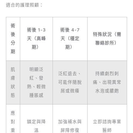
適合的護理照顧：
術
術後 1-3
術後 4-7
後
特殊狀況（需
天（高峰
天（穩定
分
聯絡診所）
期）
期）
期
肌
明顯泛
泛紅退去、
持續劇烈刺
膚
紅、發
可能伴隨脫
痛、出現異常
狀
熱、輕微
屑或微癢
水泡或膿皰
態
腫脹感
應
對
鎮定與降
加強補水與
立即諮詢專業
重
溫
屏障修復
醫師