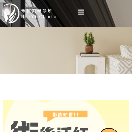
跳
至
主
要
內
容
禾伊
知識