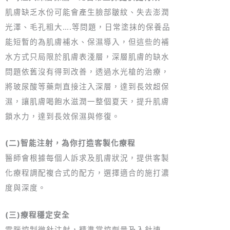
肌膚缺乏水份可能會產生臉部皺紋、失去澎潤
光澤、毛孔粗大….等問題，日常塗抹的保養品
能短暫的為肌膚補水、保濕導入，但這些的補
水方式只局限於肌膚表淺層，深層肌膚的缺水
問題依舊沒有得到改善，透過水光槍的治療，
將玻尿酸等藥劑直接注入深層，達到長效超保
濕，讓肌膚喝飽水滋潤一整個夏天，提升肌膚
鎖水力，達到長效保濕與修復。
(二)智能注射，為你打造​​客製化療程
醫師會根據每個人訴求及肌膚狀況，提供客製
化療程調配複合式的配方，選擇適合的施打濃
度與深度。
(三)療程穩定安全
電腦控制微針注射，精準掌控劑量及入針速