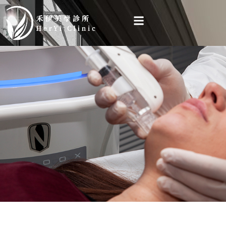
跳
至
主
要
內
容
HYCOOX