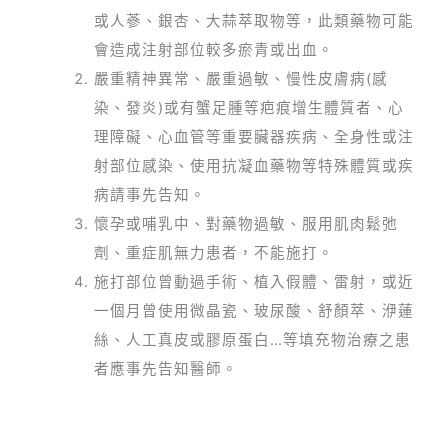
或人蔘、銀杏、大蒜萃取物等，此類藥物可能
會造成注射部位較多瘀青或出血。
嚴重精神異常、嚴重過敏、慢性皮膚病(感
染、發炎)或有蟹足腫等疤痕增生體質者、心
理障礙、心血管等重要臟器疾病、全身性或注
射部位感染、使用抗凝血藥物等特殊體質或疾
病請事先告知。
懷孕或哺乳中、對藥物過敏、服用肌肉鬆弛
劑、重症肌無力患者，不能施打。
施打部位曾動過手術、植入假體、雷射，或近
一個月曾使用微晶瓷、玻尿酸、舒顏萃、洢蓮
絲、人工真皮或膠原蛋白…等填充物治療之患
者應事先告知醫師。