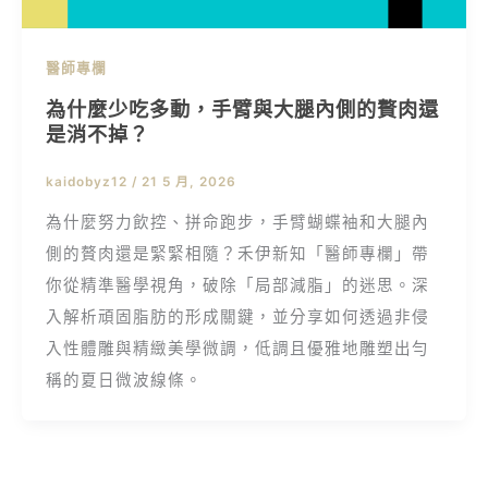
醫師專欄
為什麼少吃多動，手臂與大腿內側的贅肉還
是消不掉？
kaidobyz12
/
21 5 月, 2026
為什麼努力飲控、拼命跑步，手臂蝴蝶袖和大腿內
側的贅肉還是緊緊相隨？禾伊新知「醫師專欄」帶
你從精準醫學視角，破除「局部減脂」的迷思。深
入解析頑固脂肪的形成關鍵，並分享如何透過非侵
入性體雕與精緻美學微調，低調且優雅地雕塑出勻
稱的夏日微波線條。