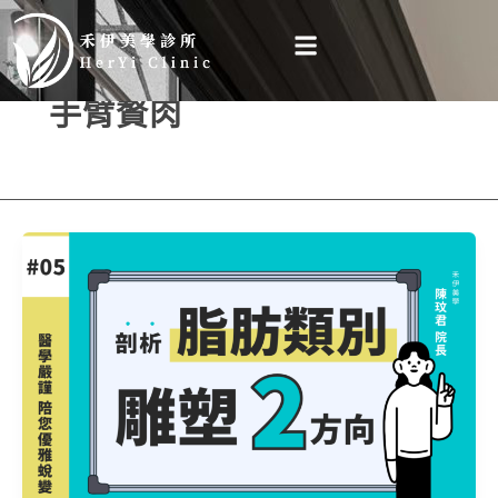
跳
至
主
手臂贅肉
要
內
容