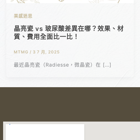
美感迷思
晶亮瓷 vs 玻尿酸差異在哪？效果、材
質、費用全面比一比！
MTMG
/
3 7 月, 2025
最近晶亮瓷（Radiesse，微晶瓷）在 […]