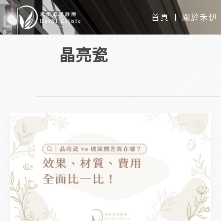
跳
首頁
關於禾伊
至
主
晶亮瓷
要
內
容