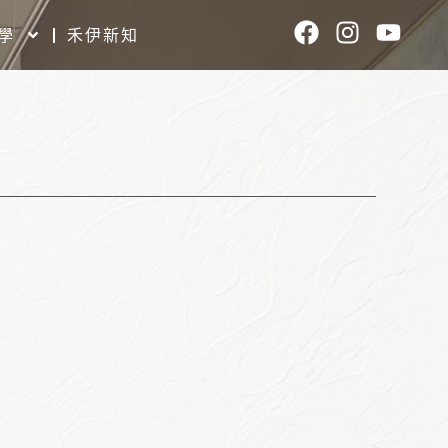
F
I
Y
學
禾伊新知
a
n
o
c
s
u
e
t
t
b
a
u
o
g
b
o
r
e
k
a
m