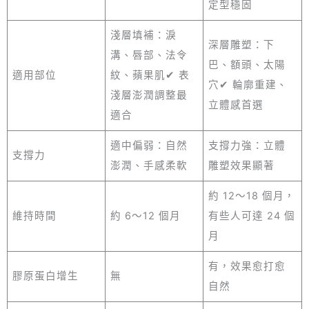
定型穩固
淺層填補：淚
深層雕塑：下
溝、唇部、法令
巴、額頭、太陽
適用部位
紋、蘋果肌✔ 表
穴✔ 輪廓重建、
淺層澎潤調整最
立體感首選
適合
適中偏弱：自然
支撐力強：立體
支撐力
澎潤、手感柔軟
雕塑效果顯著
約 12～18 個月，
維持時間
約 6～12 個月
有些人可達 24 個
月
有，效果愈打愈
膠原蛋白增生
無
自然