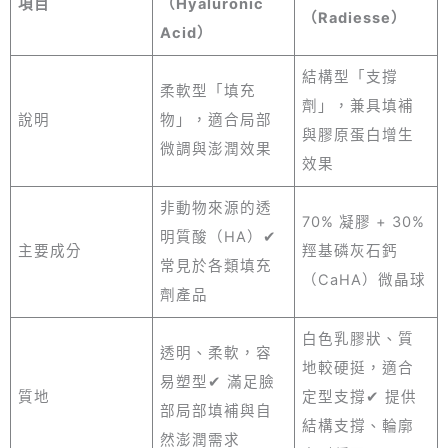
項目
（Hyaluronic
（Radiesse）
Acid）
結構型「支撐
柔軟型「填充
劑」，兼具填補
說明
物」，適合局部
與膠原蛋白增生
微調與澎潤效果
效果
非動物來源的透
70% 凝膠 + 30%
明質酸（HA）✔
主要成分
羥基磷灰石鈣
常見於各類填充
（CaHA）微晶球
劑產品
白色乳膠狀、質
透明、柔軟，容
地較硬挺，適合
易塑型✔ 滿足臉
質地
定型支撐✔ 提供
部局部填補與自
結構支撐、輪廓
然澎潤需求