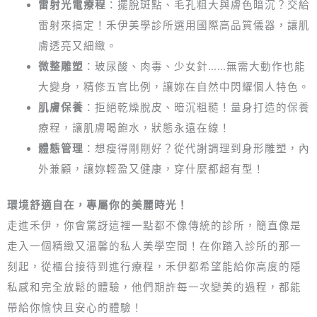
雷射光電療程
：擺脫斑點、毛孔粗大與膚色暗沉？交給
雷射來搞定！禾伊美學診所選用國際高品質儀器，讓肌
膚透亮又細緻。
微整雕塑
：玻尿酸、肉毒、少女針……無需大動作也能
大變身，精修五官比例，讓妳在自然中閃耀個人特色。
肌膚保養
：拒絕乾燥脫皮、暗沉粗糙！量身打造的保養
療程，讓肌膚喝飽水，狀態永遠在線！
體態管理
：想瘦得剛剛好？從代謝調理到身形雕塑，內
外兼顧，讓妳輕盈又健康，穿什麼都超有型！
環境舒適自在，專屬你的美麗時光！
走進禾伊，你會驚訝這裡一點都不像傳統的診所，簡直像是
走入一個精緻又溫馨的私人美學空間！在你踏入診所的那一
刻起，從櫃台接待到進行療程，禾伊都希望能給你高度的隱
私感和完全放鬆的體驗，他們期許每一次變美的過程，都能
帶給你愉快且安心的體驗！