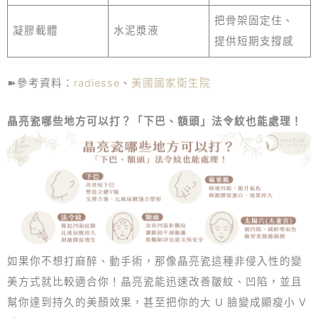
把骨架固定住、
凝膠載體
水泥漿液
提供短期支撐感
➽參考資料：
radiesse
、
美國國家衛生院
晶亮瓷哪些地方可以打？「下巴、額頭」法令紋也能處理！
如果你不想打麻醉、動手術，那像晶亮瓷這種非侵入性的變
美方式就比較適合你！晶亮瓷能迅速改善皺紋、凹陷，並且
幫你達到持久的美顏效果，甚至把你的大 U 臉變成顯瘦小 V