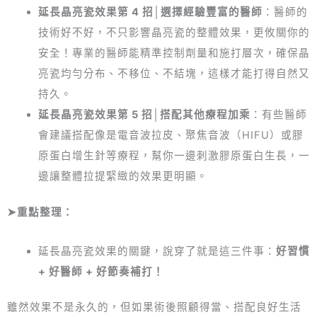
延長晶亮瓷效果第 4 招│選擇經驗豐富的醫師
：醫師的
技術好不好，不只影響晶亮瓷的整體效果，更攸關你的
安全！專業的醫師能精準控制劑量和施打層次，確保晶
亮瓷均勻分布、不移位、不結塊，這樣才能打得自然又
持久。
延長晶亮瓷效果第 5 招│搭配其他療程加乘
：有些醫師
會建議搭配像是電音波拉皮、聚焦音波（HIFU）或膠
原蛋白增生針等療程，幫你一邊刺激膠原蛋白生長，一
邊讓整體拉提緊緻的效果更明顯。
➤重點整理：
延長晶亮瓷效果的關鍵，說穿了就是這三件事：
好習慣
+ 好醫師 + 好節奏補打！
雖然效果不是永久的，但如果術後照顧得當、搭配良好生活