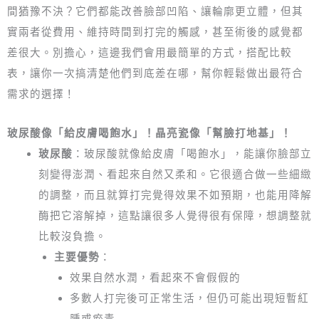
間猶豫不決？它們都能改善臉部凹陷、讓輪廓更立體，但其
實兩者從費用、維持時間到打完的觸感，甚至術後的感覺都
差很大。別擔心，這邊我們會用最簡單的方式，搭配比較
表，讓你一次搞清楚他們到底差在哪，幫你輕鬆做出最符合
需求的選擇！
玻尿酸像「給皮膚喝飽水」！晶亮瓷像「幫臉打地基」！
玻尿酸
：玻尿酸就像給皮膚「喝飽水」，能讓你臉部立
刻變得澎潤、看起來自然又柔和。它很適合做一些細緻
的調整，而且就算打完覺得效果不如預期，也能用降解
酶把它溶解掉，這點讓很多人覺得很有保障，想調整就
比較沒負擔。
主要優勢
：
效果自然水潤，看起來不會假假的
多數人打完後可正常生活，但仍可能出現短暫紅
腫或瘀青