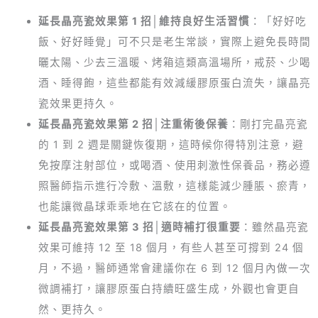
延長晶亮瓷效果第 1 招│維持良好生活習慣
：「好好吃
飯、好好睡覺」可不只是老生常談，實際上避免長時間
曬太陽、少去三溫暖、烤箱這類高溫場所，戒菸、少喝
酒、睡得飽，這些都能有效減緩膠原蛋白流失，讓晶亮
瓷效果更持久。
延長晶亮瓷效果第 2 招│注重術後保養
：剛打完晶亮瓷
的 1 到 2 週是關鍵恢復期，這時候你得特別注意，避
免按摩注射部位，或喝酒、使用刺激性保養品，務必遵
照醫師指示進行冷敷、溫敷，這樣能減少腫脹、瘀青，
也能讓微晶球乖乖地在它該在的位置。
延長晶亮瓷效果第 3 招│適時補打很重要
：雖然晶亮瓷
效果可維持 12 至 18 個月，有些人甚至可撐到 24 個
月，不過，醫師通常會建議你在 6 到 12 個月內做一次
微調補打，讓膠原蛋白持續旺盛生成，外觀也會更自
然、更持久。