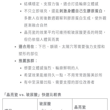
結構穩定、支撐力強，適合打造輪廓立體感
不只立即填充，還能
刺激身體自己生膠原蛋白
，
多數人在術後數週觀察到膠原蛋白生成，使外觀
逐漸融合自然
晶亮瓷的效果平均可維持較玻尿酸更長的時間，
但仍依個人體質而異
適合用在
：下巴、額頭、太陽穴等需要強力支撐和
塑形的部位
推薦族群：
想要立體感強烈、輪廓鮮明的人
希望效果能維持久一點，不用常常跑醫美診所
有中至深層凹陷、需要支撐的部位改善者
「晶亮瓷 vs. 玻尿酸」快速比較表
玻尿酸
晶亮瓷