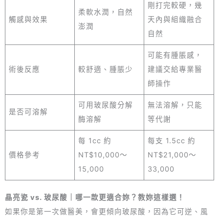
剛打完較硬，幾
柔軟水潤，自然
觸感與效果
天內與組織融合
澎潤
自然
可能有腫脹感，
術後反應
較舒適、腫脹少
建議交給專業醫
師操作
可用玻尿酸分解
無法溶解，只能
是否可溶解
酶溶解
等代謝
每 1cc 約
每支 1.5cc 約
價格參考
NT$10,000～
NT$21,000～
15,000
33,000
晶亮瓷 vs. 玻尿酸｜哪一款更適合妳？教妳這樣選！
如果你是第一次做醫美，會更傾向玻尿酸，因為它可逆、風