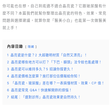
你可能也在想，自己到底適不適合晶亮瓷？它跟玻尿酸有什
麼不同？本篇我們就幫你整理出晶亮瓷的特色、效果、常見
問題與選擇建議，就算你是「醫美小白」也能第一次做醫美
就上手！
內容目錄
隱藏
1
晶亮瓷是什麼？2 大超聰明材質「自然又漂亮」！
2
晶亮瓷哪些地方可以打？「下巴、額頭」法令紋也能處理！
3
晶亮瓷可以維持多久？5 招讓你撐更久！
4
晶亮瓷價格怎麼算？施打部位估價報給你知！
5
「晶亮瓷、玻尿酸」差在哪？一表搞懂材質、效果、CP 值！
6
晶亮瓷常見 Q&A！快速解開妳的煩惱！
7
結尾：「選對診所」晶亮瓷效果更自然持久！