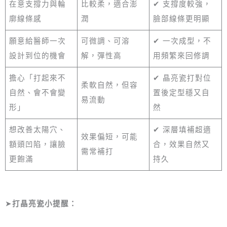
在意支撐力與輪
比較柔，適合澎
✔ 支撐度較強，
廓線條感
潤
臉部線條更明顯
願意給醫師一次
可微調、可溶
✔ 一次成型，不
設計到位的機會
解，彈性高
用頻繁來回修調
擔心「打起來不
✔ 晶亮瓷打對位
柔軟自然，但容
自然、會不會變
置後定型穩又自
易流動
形」
然
想改善太陽穴、
✔ 深層填補超適
效果偏短，可能
額頭凹陷，讓臉
合，效果自然又
需常補打
更飽滿
持久
➤
打晶亮瓷小提醒：