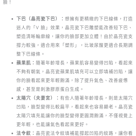
臉！
下巴（晶亮瓷下巴）：
想擁有更精緻的下巴線條，打造
迷人的「V 臉」效果，晶亮瓷下巴雕塑能改善短下巴、
塑造清晰輪廓線，讓你的臉部更加立體！由於晶亮瓷支
撐力較強，適合用來「塑形」，比玻尿酸更適合長期調
整下巴線條。
蘋果肌：
隨著年齡增長，蘋果肌容易變得凹陷，看起來
不夠有朝氣，晶亮瓷蘋果肌填充可以立即填補凹陷，讓
你的臉看起來更年輕飽滿，除了提升氣色、改善疲憊
感，甚至是刺激膠原蛋白生成。
太陽穴（夫妻宮）：
有些人隨著年齡增長，則是太陽穴
凹陷，臉型變得比較扁平，看起來也容易顯老。晶亮瓷
太陽穴填充能讓你的臉型變得更圓潤飽滿，不僅視覺上
更年輕，也能讓氣色看起來更好。
法令紋：
晶亮瓷法令紋填補能撐起凹陷的紋路，讓你看