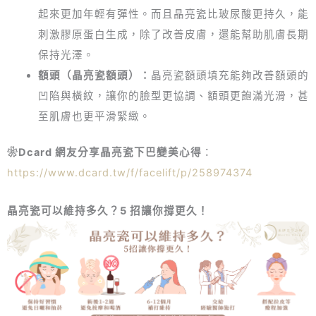
起來更加年輕有彈性。而且晶亮瓷比玻尿酸更持久，能
刺激膠原蛋白生成，除了改善皮膚，還能幫助肌膚長期
保持光澤。
額頭（晶亮瓷額頭）：
晶亮瓷額頭填充能夠改善額頭的
凹陷與橫紋，讓你的臉型更協調、額頭更飽滿光滑，甚
至肌膚也更平滑緊緻。
❀Dcard 網友分享晶亮瓷下巴變美心得
：
https://www.dcard.tw/f/facelift/p/258974374
晶亮瓷可以維持多久？5 招讓你撐更久！