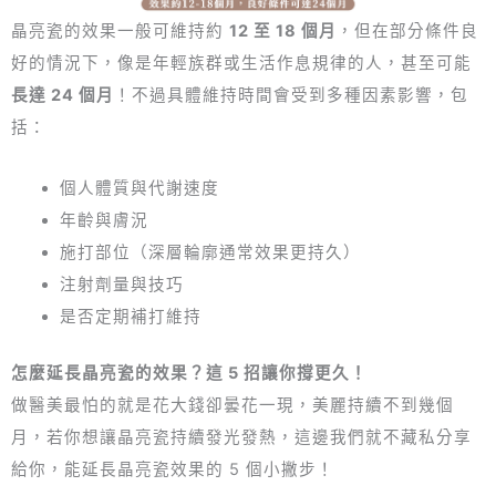
晶亮瓷的效果一般可維持約
12 至 18 個月
，但在部分條件良
好的情況下，像是年輕族群或生活作息規律的人，甚至可能
長達 24 個月
！不過具體維持時間會受到多種因素影響，包
括：
個人體質與代謝速度
年齡與膚況
施打部位（深層輪廓通常效果更持久）
注射劑量與技巧
是否定期補打維持
怎麼延長晶亮瓷的效果？這 5 招讓你撐更久！
做醫美最怕的就是花大錢卻曇花一現，美麗持續不到幾個
月，若你想讓晶亮瓷持續發光發熱，這邊我們就不藏私分享
給你，能延長晶亮瓷效果的 5 個小撇步！