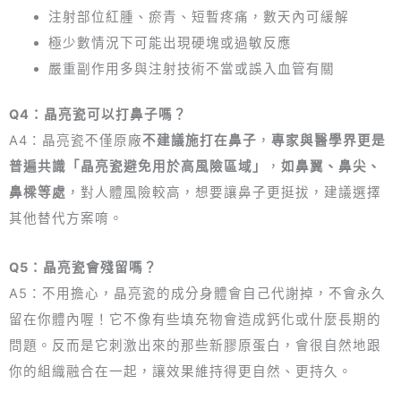
注射部位紅腫、瘀青、短暫疼痛，數天內可緩解
極少數情況下可能出現硬塊或過敏反應
嚴重副作用多與注射技術不當或誤入血管有關
Q4：晶亮瓷可以打鼻子嗎？
A4：晶亮瓷不僅原廠
不建議施打在鼻子
，
專家與醫學界更是
普遍共識「晶亮瓷避免用於高風險區域」
，
如鼻翼、鼻尖、
鼻樑等處
，對人體風險較高，想要讓鼻子更挺拔，建議選擇
其他替代方案唷。
Q5：晶亮瓷會殘留嗎？
A5：不用擔心，晶亮瓷的成分身體會自己代謝掉，不會永久
留在你體內喔！它不像有些填充物會造成鈣化或什麼長期的
問題。反而是它刺激出來的那些新膠原蛋白，會很自然地跟
你的組織融合在一起，讓效果維持得更自然、更持久。