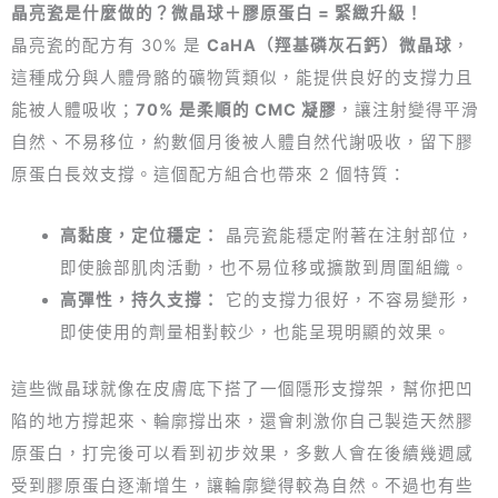
晶亮瓷是什麼做的？微晶球＋膠原蛋白 = 緊緻升級！
晶亮瓷的配方有 30% 是
CaHA（羥基磷灰石鈣）微晶球
，
這種成分與人體骨骼的礦物質類似，能提供良好的支撐力且
能被人體吸收；
70% 是柔順的 CMC 凝膠
，讓注射變得平滑
自然、不易移位，約數個月後被人體自然代謝吸收，留下膠
原蛋白長效支撐。這個配方組合也帶來 2 個特質：
高黏度，定位穩定：
晶亮瓷能穩定附著在注射部位，
即使臉部肌肉活動，也不易位移或擴散到周圍組織。
高彈性，持久支撐：
它的支撐力很好，不容易變形，
即使使用的劑量相對較少，也能呈現明顯的效果。
這些微晶球就像在皮膚底下搭了一個隱形支撐架，幫你把凹
陷的地方撐起來、輪廓撐出來，還會刺激你自己製造天然膠
原蛋白，打完後可以看到初步效果，多數人會在後續幾週感
受到膠原蛋白逐漸增生，讓輪廓變得較為自然。不過也有些