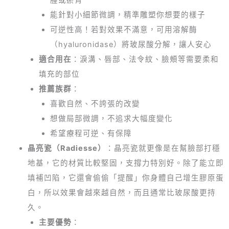
能針對小細節微調，精準雕塑你想要的樣子
可逆性高！若對效果不滿意，可用溶解酶
（hyaluronidase）將玻尿酸分解，讓人安心
適合用在
：淚溝、唇部、法令紋、臉頰等需要柔和
填充的部位
推薦族群
：
喜歡自然、不誇張的改變
想做局部微調，不追求大幅度變化
希望療程可逆、有保障
晶亮瓷（Radiesse）
：晶亮瓷就更像是在幫臉部打穩
地基，它的材質比較堅固，支撐力特別好。除了能立即
填補凹陷，它還會偷偷「提醒」你身體自己增生膠原蛋
白，所以效果會越來越自然，而且通常比玻尿酸更持
久。
主要優勢
：