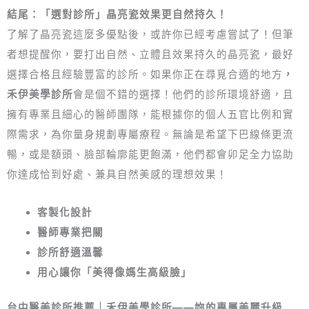
結尾：「選對診所」晶亮瓷效果更自然持久！
了解了晶亮瓷這麼多優點後，或許你已經考慮嘗試了！但筆
者想提醒你，要打出自然、立體且效果持久的晶亮瓷，最好
選擇合格且經驗豐富的診所。如果你正在尋覓合適的地方
，
禾伊美學診所
會是個不錯的選擇！他們的診所環境舒適，且
擁有專業且細心的醫師團隊，能根據你的個人五官比例和實
際需求，為你量身規劃專屬療程。無論是希望下巴線條更流
暢，或是額頭、臉部輪廓能更飽滿，他們都會卯足全力協助
你達成恰到好處、兼具自然美感的理想效果！
客製化設計
醫師專業把關
診所舒適溫馨
用心讓你「美得像媽生高級臉」
台中醫美診所推薦｜禾伊美學診所——妳的專屬美麗升級