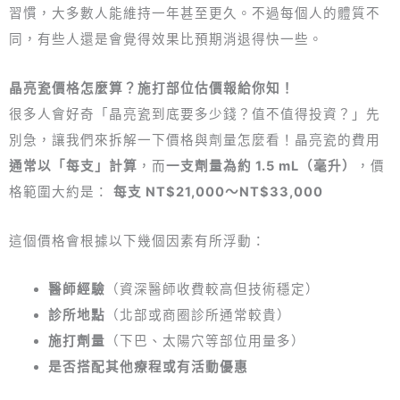
習慣，大多數人能維持一年甚至更久。不過每個人的體質不
同，有些人還是會覺得效果比預期消退得快一些。
晶亮瓷價格怎麼算？施打部位估價報給你知！
很多人會好奇「晶亮瓷到底要多少錢？值不值得投資？」先
別急，讓我們來拆解一下價格與劑量怎麼看！晶亮瓷的費用
通常以「每支」計算
，而
一支劑量為約 1.5 mL（毫升）
，價
格範圍大約是：
每支 NT$21,000～NT$33,000
這個價格會根據以下幾個因素有所浮動：
醫師經驗
（資深醫師收費較高但技術穩定）
診所地點
（北部或商圈診所通常較貴）
施打劑量
（下巴、太陽穴等部位用量多）
是否搭配其他療程或有活動優惠