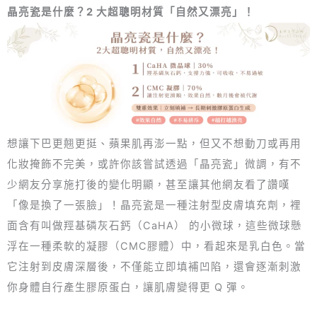
晶亮瓷是什麼？2 大超聰明材質「自然又漂亮」！
想讓下巴更翹更挺、蘋果肌再澎一點，但又不想動刀或再用
化妝掩飾不完美，或許你該嘗試透過「晶亮瓷」微調，有不
少網友分享施打後的變化明顯，甚至讓其他網友看了讚嘆
「像是換了一張臉」！晶亮瓷是一種注射型皮膚填充劑，裡
面含有叫做羥基磷灰石鈣（CaHA） 的小微球，這些微球懸
浮在一種柔軟的凝膠（CMC膠體）中，看起來是乳白色。當
它注射到皮膚深層後，不僅能立即填補凹陷，還會逐漸刺激
你身體自行產生膠原蛋白，讓肌膚變得更 Q 彈。