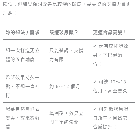
險低；但如果你想改善比較深的輪廓，晶亮瓷的支撐力會更
理想！
妳的想法 / 需求
該選玻尿酸？
更適合晶亮瓷！
✔ 超有感雕塑效
想一次打造更立
只能微調，支撐
果，下巴超適
體的五官輪廓
力有限
合！
希望效果持久一
✔ 可達 12～18
點、不想一直補
約 6～12 個月
個月，甚至更久
打
想要自然漸進式
✔ 可刺激膠原蛋
填補型，效果立
變美、愈來愈好
白新生，自然融
即但單純澎潤
看
合感提升！