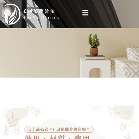
跳
至
主
要
內
容
禾伊
知識