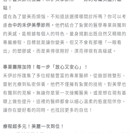
站！
還在為了變美而煩惱，不知道該選擇哪間診所嗎？你可以考
慮
台中的禾伊美學診所，
他們結合了紮實的醫學專業與獨到
的美感，能根據每個人的特色，量身規劃出既自然又精緻的
專屬療程，目標就是讓你變美，但又不會有那種「一眼看
出」的塑膠感，而是美得很剛好、漂亮得很有高級感。
專業團隊加持！每一步「放心又安心」！
禾伊診所匯集了多位經驗豐富的專業醫師，從臉部微整形、
雷射光療到私密保養，他們不僅擁有紮實的技術，對美學也
有獨到的見解。無論你是第一次接觸醫美，或是想在現有基
礎上做些提升，這裡的醫師都會以細心溫柔的態度陪伴你，
讓你在變好看的同時，也找回更多的自信！
療程超多元！美麗一次到位！