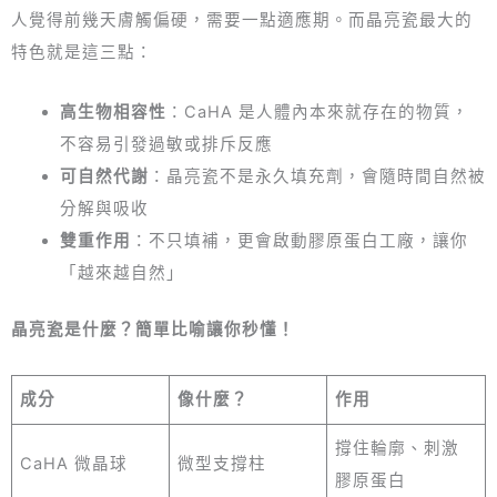
人覺得前幾天膚觸偏硬，需要一點適應期。而晶亮瓷最大的
特色就是這三點：
高生物相容性
：CaHA 是人體內本來就存在的物質，
不容易引發過敏或排斥反應
可自然代謝
：晶亮瓷不是永久填充劑，會隨時間自然被
分解與吸收
雙重作用
：不只填補，更會啟動膠原蛋白工廠，讓你
「越來越自然」
晶亮瓷是什麼？簡單比喻讓你秒懂！
成分
像什麼？
作用
撐住輪廓、刺激
CaHA 微晶球
微型支撐柱
膠原蛋白