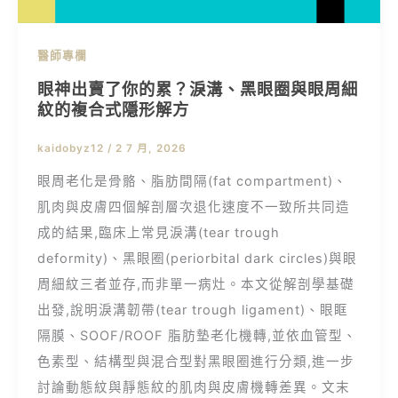
醫師專欄
眼神出賣了你的累？淚溝、黑眼圈與眼周細
紋的複合式隱形解方
kaidobyz12
/
2 7 月, 2026
眼周老化是骨骼、脂肪間隔(fat compartment)、
肌肉與皮膚四個解剖層次退化速度不一致所共同造
成的結果,臨床上常見淚溝(tear trough
deformity)、黑眼圈(periorbital dark circles)與眼
周細紋三者並存,而非單一病灶。本文從解剖學基礎
出發,說明淚溝韌帶(tear trough ligament)、眼眶
隔膜、SOOF/ROOF 脂肪墊老化機轉,並依血管型、
色素型、結構型與混合型對黑眼圈進行分類,進一步
討論動態紋與靜態紋的肌肉與皮膚機轉差異。文末