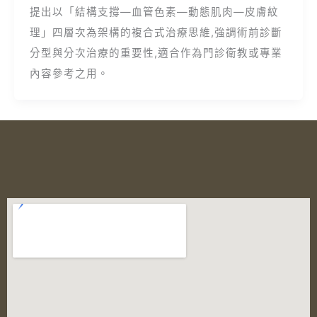
提出以「結構支撐—血管色素—動態肌肉—皮膚紋
理」四層次為架構的複合式治療思維,強調術前診斷
分型與分次治療的重要性,適合作為門診衛教或專業
內容參考之用。