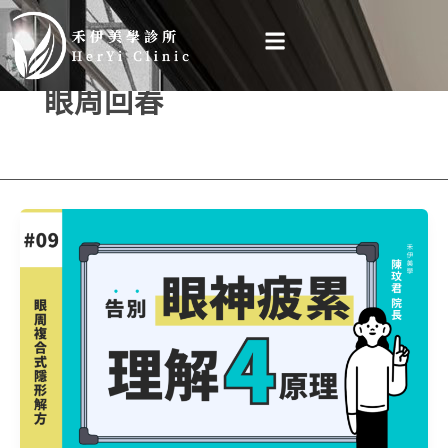
跳
至
主
眼周回春
要
內
容