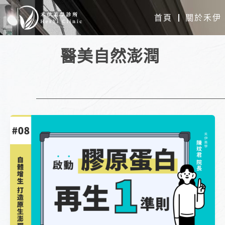
跳
首頁
關於禾伊
至
主
醫美自然澎潤
要
內
容