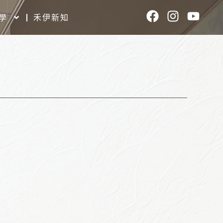
F
I
Y
學
禾伊新知
a
n
o
c
s
u
e
t
t
b
a
u
o
g
b
o
r
e
k
a
m