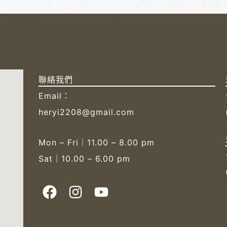
聯絡我們
Email：
heryi2208@gmail.com
Mon – Fri｜11.00 – 8.00 pm
Sat｜10.00 – 6.00 pm
F
I
Y
a
n
o
c
s
u