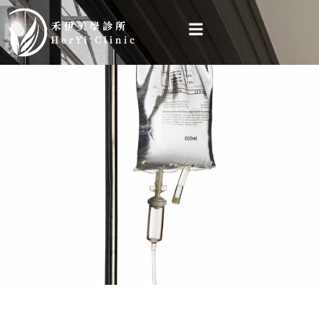
跳
至
主
要
內
容
營養點滴