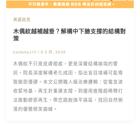
美感迷思
木偶紋越補越垂？解構中下臉支撐的結構對
策
kaidobyz12
/
8 5 月, 2026
木偶紋不只是皮膚褶痕，更是深層結構崩塌的警
訊。院長深度解構老化成因，指出盲目填補可能導
致臉部僵硬。本文公開職人級治療邏輯：從電音波
收緊地基、再生針重建支撐，到運用進階超稀釋打
法啟動膠原再生，帶您跳脫填平誤區，找回自然俐
落的優雅微笑曲線。