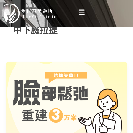
跳
至
主
中下臉拉提
要
內
容