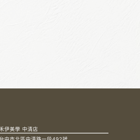
禾伊美學 中清店
台中市北區中清路一段492號