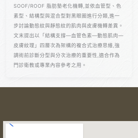
SOOF/ROOF 脂肪墊老化機轉,並依血管型、色
素型、結構型與混合型對黑眼圈進行分類,進一
步討論動態紋與靜態紋的肌肉與皮膚機轉差異。
文末提出以「結構支撐—血管色素—動態肌肉—
皮膚紋理」四層次為架構的複合式治療思維,強
調術前診斷分型與分次治療的重要性,適合作為
門診衛教或專業內容參考之用。