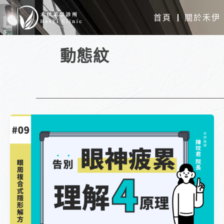
跳
首頁
關於禾伊
至
主
動態紋
要
內
容