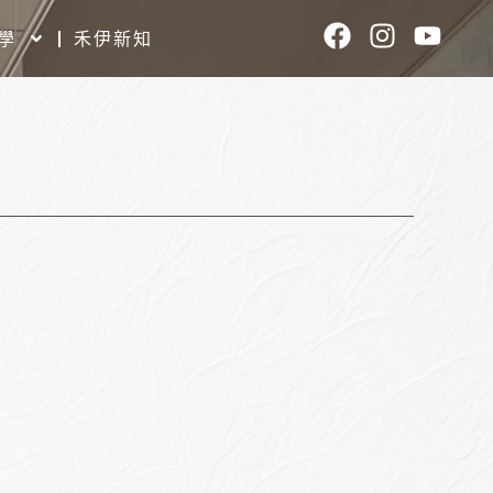
F
I
Y
學
禾伊新知
a
n
o
c
s
u
e
t
t
b
a
u
o
g
b
o
r
e
k
a
m