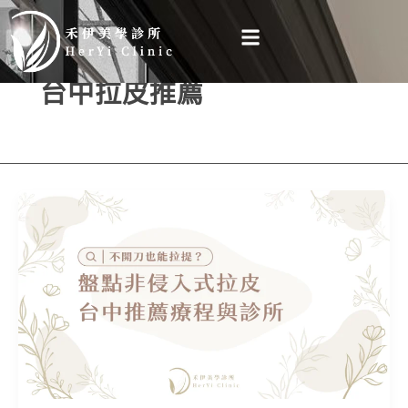
跳
至
主
台中拉皮推薦
要
內
容