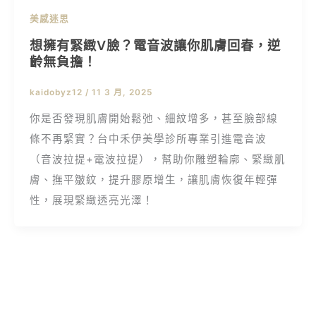
美感迷思
想擁有緊緻V臉？電音波讓你肌膚回春，逆
齡無負擔！
kaidobyz12
/
11 3 月, 2025
你是否發現肌膚開始鬆弛、細紋增多，甚至臉部線
條不再緊實？台中禾伊美學診所專業引進電音波
（音波拉提+電波拉提），幫助你雕塑輪廓、緊緻肌
膚、撫平皺紋，提升膠原增生，讓肌膚恢復年輕彈
性，展現緊緻透亮光澤！