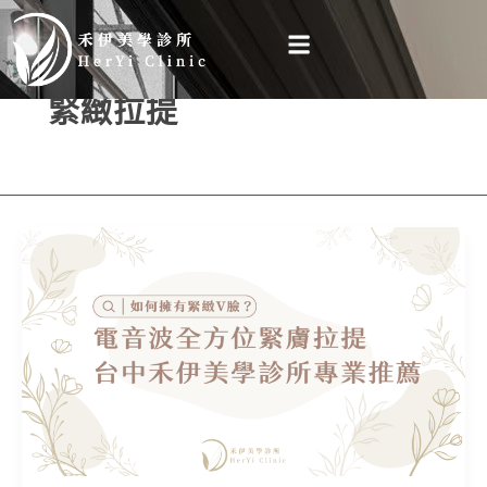
跳
至
主
緊緻拉提
要
內
容